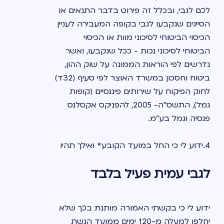
לכם לגבי, ובכלל זה פירוט בדבר התנאים או 
שמהם תרצה להעביר את הכספים, היא 
הסייגים שנקבעו לגבי בקופה המעבירה לעניין 
העברת מלוא הכספים שנצברו בחשבונך 
הכיסוי הביטוחי לסיכוני מוות או הכיסוי 
בקופה המעבירה, בכל מרכיבי החשבון ובכל 
הביטוחי לסיכוני נכות - ככל שנקבעו, ואשר 
מסלולי ההשקעה.
נדרשים לפי הוראות הממונה על שוק ההון, 
ביטוח וחסכון במשרד האוצר לפי סעיף (32ד) 
לחוק הפיקוח על שירותים פיננסיים (קופות 
גמל), התשס"ה- 2005, להפניקס אקסלנס 
פנסיה וגמל בע"מ.
4.ידוע לי כי החל במועד הקובע* ואילך תהיו 
פטורים מלשלם לי כל תשלום שהוא, לרבות 
לגבי עמית פעיל בלבד
בשל חבות ביטוחית, הנובע מהכספים 
שהועברו לקופת הגמל המקבלת.
ידוע לי כי בקשתי האמורה מותנת בכך שלא 
5. אני מצהיר, כי למיטב ידיעתי, במועד 
יחלפו למעלה מ-120 ימים ממועד הגשת 