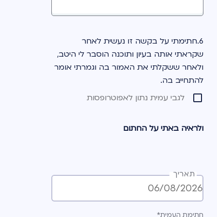
פקעה; ידוע לי כי ככל שמתקיימים לגבי 
במועד חתימתי על בקשת העברה זו 
ועד למועד ההעברה אחד מהתנאים 
6.חתימתי על בקשה זו נעשית לאחר 
האמורים, תבוטל בקשת ההעברה ולא 
שקראתי אותה בעיון ותוכנה הוסבר לי היטב, 
תבוצע העברת כספים לקופה המקבלת.
ולאחר ששקלתי את האמור בה וגמרתי אומר 
להתחייב בה.
לידיעתך, בקשת העברה זו ניתנת לביטול 
לגבי עמית נתון לאפוטרופסות
ובלבד שהכספים טרם הועברו. ביטול ייעשה 
על-ידי חתימה על טופס הודעת ביטול 
ולראיה באתי על החתום
והעברתו לקופה המעבירה (הקופה ממנה 
מועברים הכספים). העברת הטופס אפשרית, 
בין היתר, בפקס, בדואר או בדוא"ל.
תאריך
חתימת העמית*