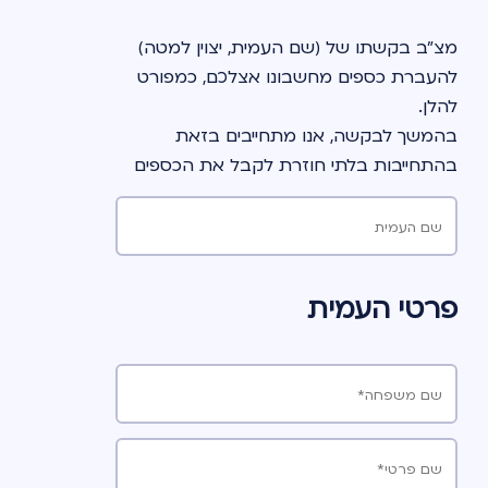
מצ"ב בקשתו של (שם העמית, יצוין למטה) 
להעברת כספים מחשבונו אצלכם, כמפורט 
להלן. 
בהמשך לבקשה, אנו מתחייבים בזאת 
בהתחייבות בלתי חוזרת לקבל את הכספים 
ולשאת באחריות הביטוחית לגבי (שם העמית, 
יצוין למטה) בכפוף לאמור בטופס לעניין 
שם העמית
הכיסוי הביטוחי בקופת גמל מקבלת החל 
במועד הקובע, כהגדרתו בתקנות פיקוח על 
פרטי העמית
שירותים פיננסיים (קופות גמל)(העברת כספים 
בין קופות גמל), התשס"ח-2008  (להלן - 
המועד הקובע ו- התקנות, בהתאמה). 
שם משפחה*
לכל מונח במסמך זה תהא המשמעות 
הנודעת לו בתקנות, אלא אם כן נקבע בו 
במפורש אחרת.  
שם פרטי*